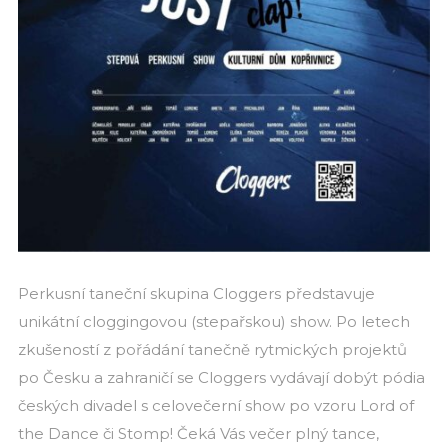
Perkusní taneční skupina Cloggers představuje
unikátní cloggingovou (stepařskou) show. Po letech
zkušeností z pořádání tanečně rytmických projektů
po Česku a zahraničí se Cloggers vydávají dobýt pódia
českých divadel s celovečerní show po vzoru Lord of
the Dance či Stomp! Čeká Vás večer plný tance,