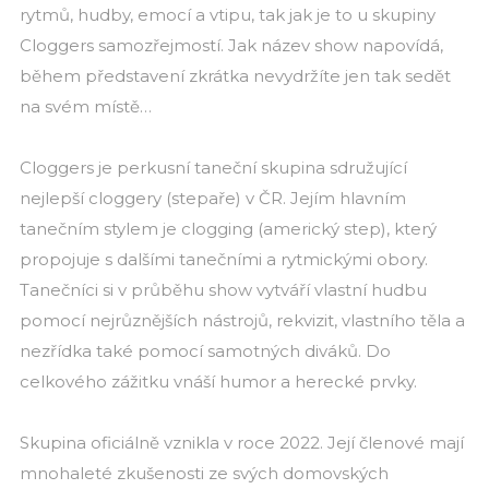
rytmů, hudby, emocí a vtipu, tak jak je to u skupiny
Cloggers samozřejmostí. Jak název show napovídá,
během představení zkrátka nevydržíte jen tak sedět
na svém místě…
Cloggers je perkusní taneční skupina sdružující
nejlepší cloggery (stepaře) v ČR. Jejím hlavním
tanečním stylem je clogging (americký step), který
propojuje s dalšími tanečními a rytmickými obory.
Tanečníci si v průběhu show vytváří vlastní hudbu
pomocí nejrůznějších nástrojů, rekvizit, vlastního těla a
nezřídka také pomocí samotných diváků. Do
celkového zážitku vnáší humor a herecké prvky.
Skupina oficiálně vznikla v roce 2022. Její členové mají
mnohaleté zkušenosti ze svých domovských