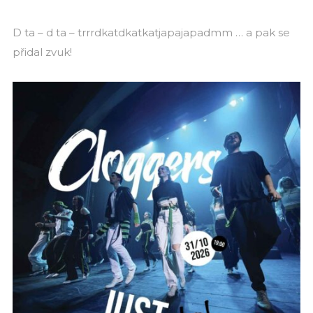
D ta – d ta – trrrdkatdkatkatjapajapadmm … a pak se
přidal zvuk!