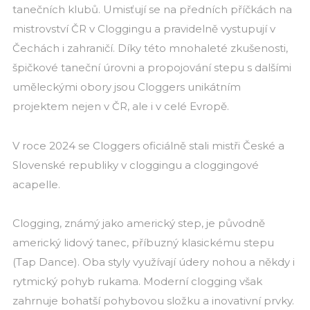
tanečních klubů. Umisťují se na předních příčkách na
mistrovství ČR v Cloggingu a pravidelně vystupují v
Čechách i zahraničí. Díky této mnohaleté zkušenosti,
špičkové taneční úrovni a propojování stepu s dalšími
uměleckými obory jsou Cloggers unikátním
projektem nejen v ČR, ale i v celé Evropě.
V roce 2024 se Cloggers oficiálně stali mistři České a
Slovenské republiky v cloggingu a cloggingové
acapelle.
Clogging, známý jako americký step, je původně
americký lidový tanec, příbuzný klasickému stepu
(Tap Dance). Oba styly využívají údery nohou a někdy i
rytmický pohyb rukama. Moderní clogging však
zahrnuje bohatší pohybovou složku a inovativní prvky.