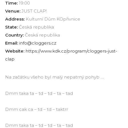
Time:
19:00
Venue:
JUST CLAP!
Address:
Kulturní Dům KOpřivnice
State:
Česká republika
Country:
Česká republika
Email:
info@cloggers.cz
Website:
https://www.kdk.cz/program/cloggers-just-
clap
Na začátku všeho byl malý nepatrný pohyb …
Dmm taka ta – td – td – ta – tad
Dmm cak ca – td – td – taktrr
Dmm taka ta – td – td – ta – tad