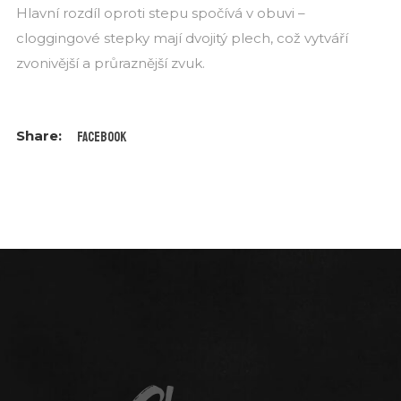
Hlavní rozdíl oproti stepu spočívá v obuvi –
cloggingové stepky mají dvojitý plech, což vytváří
zvonivější a průraznější zvuk.
Facebook